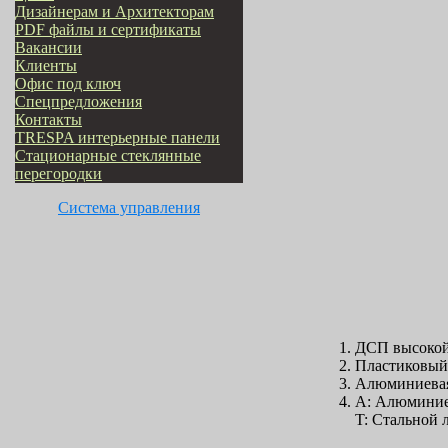
Дизайнерам и Архитекторам
PDF файлы и сертификаты
Вакансии
Клиенты
Офис под ключ
Cпецпредложения
Контакты
TRESPA интерьерные панели
Стационарные стеклянные
перегородки
Система управления
ДСП высокой 
Пластиковый 
Алюминиевая
A: Алюминиев
T: Стальной 