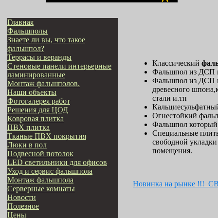
Главная
Фальшполы
Знаете ли вы, что такое
фальшпол?
Террасы и веранды
Классический
фал
Стеновые панели интерьерные
Фальшпол из ДСП в
ламинированные
Фальшпол из ДСП в
Монтаж фальшполов.
древесного шпона,
Наши объекты
стали и.тп
Фотогалерея работ
Кальциесульфатны
Решения для ЦОД
Огнестойкий фаль
Ковровая плитка
Фальшпол который 
ПВХ плитка
Специальные плиты
Тканые ПВХ покрытия
свободной укладки 
Люки в пол
помещения.
Подвесной потолок
LED светильники для офисов
Уход и сервис фальшпола
Монтаж фальшпола
Новинка на рынке !!!
Серверные комнаты
Новости
Полезное
Цены