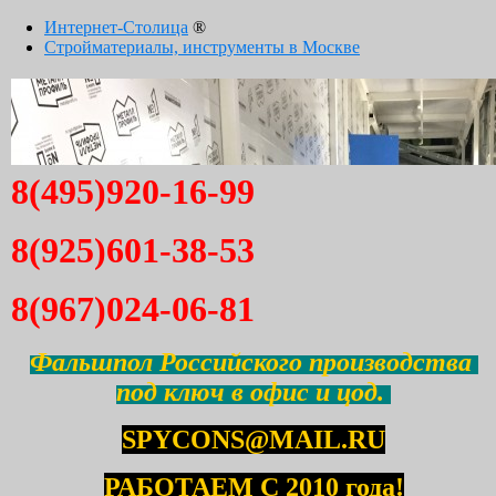
Интернет-Столица
®
Стройматериалы, инструменты в Москве
8(495)920-16-99
8(925)601-38-53
8(967)024-06-81
Фальшпол Российского производства
под ключ в офис и цод.
SPYCONS@MAIL.RU
РАБОТАЕМ С 2010 года!