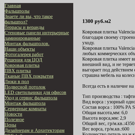
Главная
Фальшполы
Знаете ли вы, что такое
1300 руб.м2
фальшпол?
Террасы и веранды
Ковровая плитка Valenci
Стеновые панели интерьерные
благодаря своему строен
ламинированные
уходу.
Монтаж фальшполов.
Ковровая плитка Valenci
Наши объекты
любых коммерческих объ
Фотогалерея работ
Ковровая плитка имеет в
Решения для ЦОД
внешний вид, и не теряе
Ковровая плитка
выгорает под действием 
ПВХ плитка
страшна мебель на колес
Тканые ПВХ покрытия
Люки в пол
Всегда есть в наличие на 
Подвесной потолок
LED светильники для офисов
Тип производства : тафт
Уход и сервис фальшпола
Вид ворса : узорный од
Монтаж фальшпола
Состав ворса : 100% PA
Серверные комнаты
Общая высота,мм: 6,0
Новости
Высота ворса,мм: 2,9
Полезное
Общий вес, гр/м.кв.:435
Цены
Вес ворса, гр/м.кв.:600
Дизайнерам и Архитекторам
Количество петель на м.