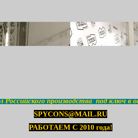
 Российского производства под ключ в о
SPYCONS@MAIL.RU
РАБОТАЕМ С 2010 года!