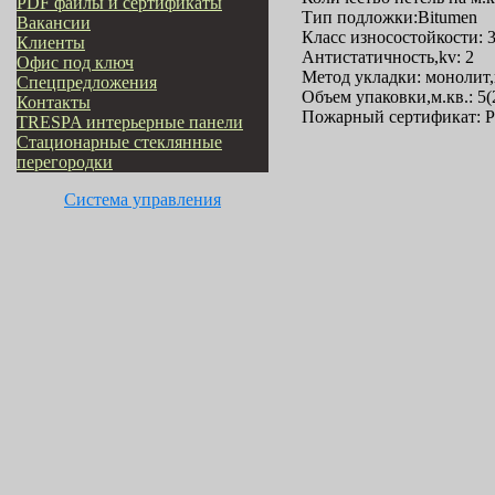
PDF файлы и сертификаты
Тип подложки:Bitumen
Вакансии
Класс износостойкости: 
Клиенты
Антистатичность,kv: 2
Офис под ключ
Метод укладки: монолит
Cпецпредложения
Объем упаковки,м.кв.: 5
Контакты
Пожарный сертификат: РП
TRESPA интерьерные панели
Стационарные стеклянные
перегородки
Система управления