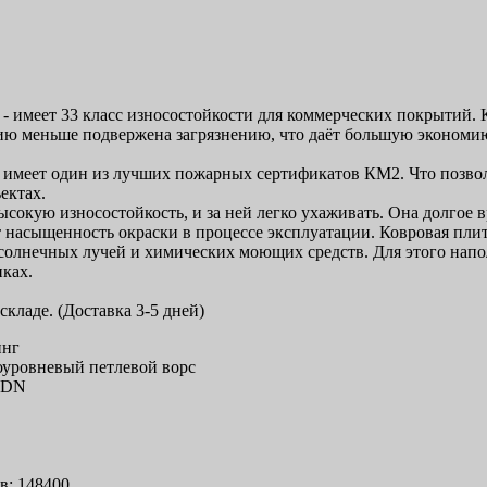
a - имеет 33 класс износостойкости для коммерческих покрытий.
ию меньше подвержена загрязнению, что даёт большую экономию
a имеет один из лучших пожарных сертификатов КМ2. Что позвол
ектах.
ысокую износостойкость, и за ней легко ухаживать. Она долгое 
т насыщенность окраски в процессе эксплуатации. Ковровая плит
солнечных лучей и химических моющих средств. Для этого нап
иках.
складе. (Доставка 3-5 дней)
инг
ноуровневый петлевой ворс
 SDN
0
кв: 148400