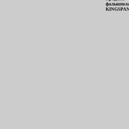
фальшпол
KINGSPA