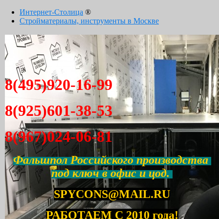
Интернет-Столица
®
Стройматериалы, инструменты в Москве
8(495)920-16-99
8(925)601-38-53
8(967)024-06-81
Фальшпол Российского производства
под ключ в офис и цод.
SPYCONS@MAIL.RU
РАБОТАЕМ С 2010 года!