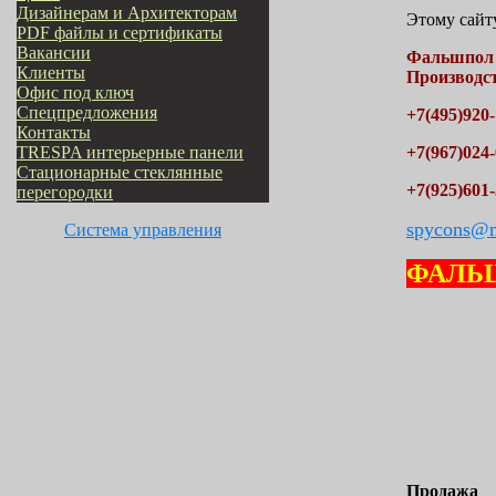
Дизайнерам и Архитекторам
Этому сайту
PDF файлы и сертификаты
Вакансии
Фальшпо
Клиенты
Производст
Офис под ключ
Cпецпредложения
+7(495)920-
Контакты
TRESPA интерьерные панели
+7(967)024-
Стационарные стеклянные
+7(925)601-
перегородки
spycons@m
Система управления
ФАЛЬ
Продажа