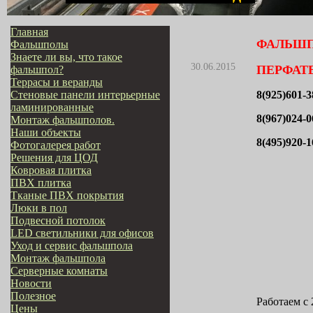
Главная
ФАЛЬШ
Фальшполы
Знаете ли вы, что такое
30.06.2015
ПЕРФАТ
фальшпол?
Террасы и веранды
Стеновые панели интерьерные
8(925)601-3
ламинированные
8(967)024-0
Монтаж фальшполов.
Наши объекты
8(495)920-1
Фотогалерея работ
Решения для ЦОД
Ковровая плитка
ПВХ плитка
Тканые ПВХ покрытия
Люки в пол
Подвесной потолок
LED светильники для офисов
Уход и сервис фальшпола
Монтаж фальшпола
Серверные комнаты
Новости
Полезное
Работаем с 
Цены